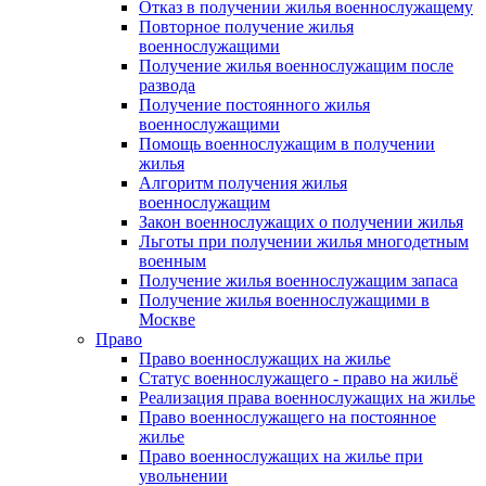
Отказ в получении жилья военнослужащему
Повторное получение жилья
военнослужащими
Получение жилья военнослужащим после
развода
Получение постоянного жилья
военнослужащими
Помощь военнослужащим в получении
жилья
Алгоритм получения жилья
военнослужащим
Закон военнослужащих о получении жилья
Льготы при получении жилья многодетным
военным
Получение жилья военнослужащим запаса
Получение жилья военнослужащими в
Москве
Право
Право военнослужащих на жилье
Статус военнослужащего - право на жильё
Реализация права военнослужащих на жилье
Право военнослужащего на постоянное
жилье
Право военнослужащих на жилье при
увольнении