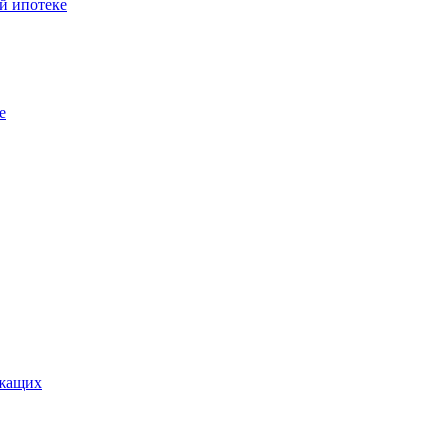
й ипотеке
е
ужащих