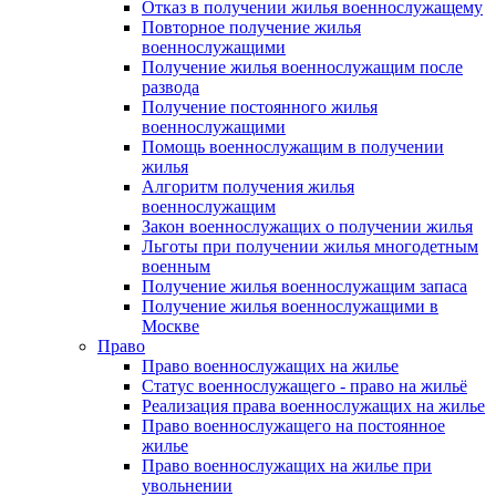
Отказ в получении жилья военнослужащему
Повторное получение жилья
военнослужащими
Получение жилья военнослужащим после
развода
Получение постоянного жилья
военнослужащими
Помощь военнослужащим в получении
жилья
Алгоритм получения жилья
военнослужащим
Закон военнослужащих о получении жилья
Льготы при получении жилья многодетным
военным
Получение жилья военнослужащим запаса
Получение жилья военнослужащими в
Москве
Право
Право военнослужащих на жилье
Статус военнослужащего - право на жильё
Реализация права военнослужащих на жилье
Право военнослужащего на постоянное
жилье
Право военнослужащих на жилье при
увольнении