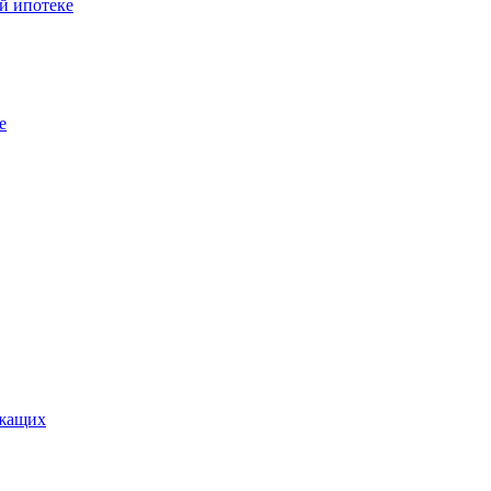
й ипотеке
е
ужащих