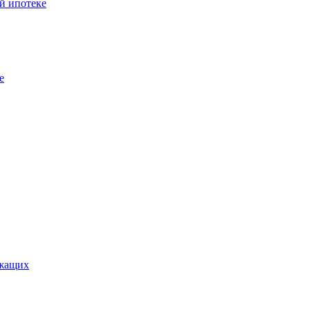
й ипотеке
е
ужащих