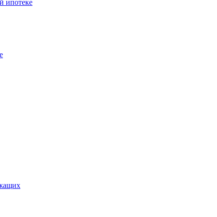
й ипотеке
е
ужащих