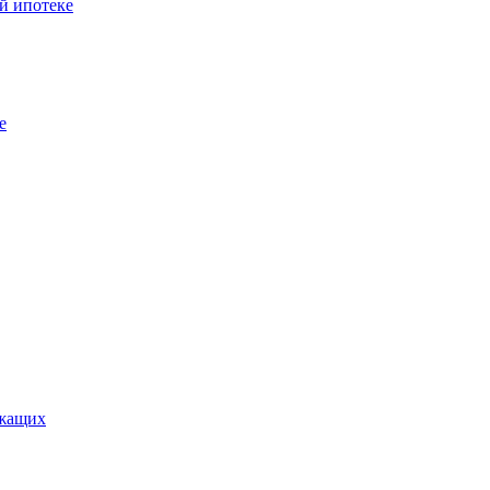
й ипотеке
е
ужащих