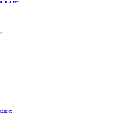
й ипотеке
е
ужащих