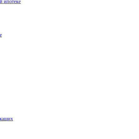
й ипотеке
е
ужащих