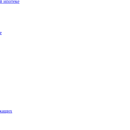
й ипотеке
е
ужащих