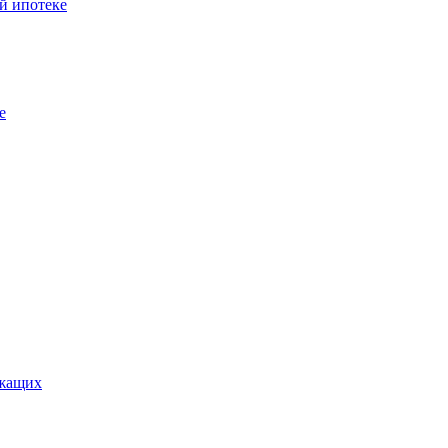
й ипотеке
е
ужащих