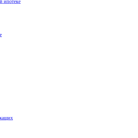
й ипотеке
е
ужащих