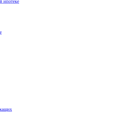
й ипотеке
е
ужащих