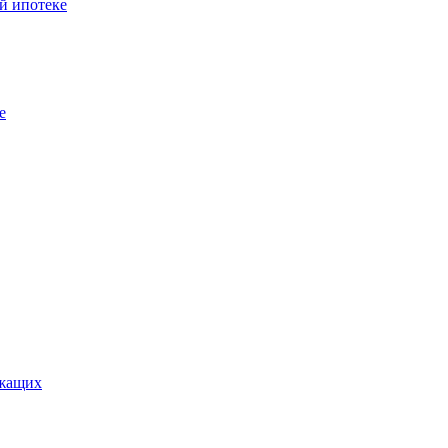
й ипотеке
е
ужащих