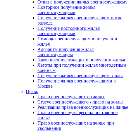
Отказ в получении жилья военнослужащему
Повторное получение жилья
военнослужащими
Получение жилья военнослужащим после
развода
Получение постоянного жилья
военнослужащими
Помощь военнослужащим в получении
жилья
Алгоритм получения жилья
военнослужащим
Закон военнослужащих о получении жилья
Льготы при получении жилья многодетным
военным
Получение жилья военнослужащим запаса
Получение жилья военнослужащими в
Москве
Право
Право военнослужащих на жилье
Статус военнослужащего - право на жильё
Реализация права военнослужащих на жилье
Право военнослужащего на постоянное
жилье
Право военнослужащих на жилье при
увольнении