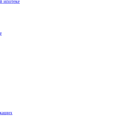
й ипотеке
е
ужащих