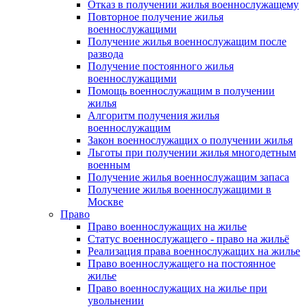
Отказ в получении жилья военнослужащему
Повторное получение жилья
военнослужащими
Получение жилья военнослужащим после
развода
Получение постоянного жилья
военнослужащими
Помощь военнослужащим в получении
жилья
Алгоритм получения жилья
военнослужащим
Закон военнослужащих о получении жилья
Льготы при получении жилья многодетным
военным
Получение жилья военнослужащим запаса
Получение жилья военнослужащими в
Москве
Право
Право военнослужащих на жилье
Статус военнослужащего - право на жильё
Реализация права военнослужащих на жилье
Право военнослужащего на постоянное
жилье
Право военнослужащих на жилье при
увольнении