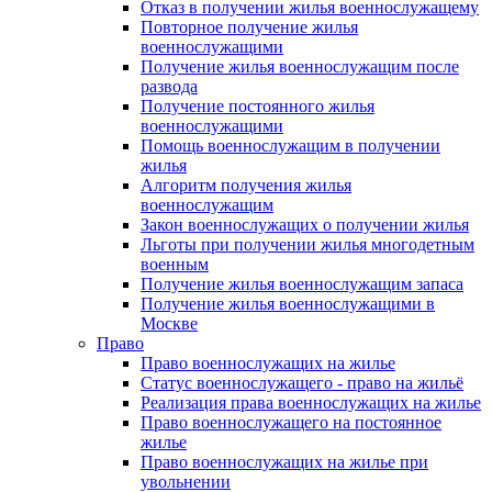
Отказ в получении жилья военнослужащему
Повторное получение жилья
военнослужащими
Получение жилья военнослужащим после
развода
Получение постоянного жилья
военнослужащими
Помощь военнослужащим в получении
жилья
Алгоритм получения жилья
военнослужащим
Закон военнослужащих о получении жилья
Льготы при получении жилья многодетным
военным
Получение жилья военнослужащим запаса
Получение жилья военнослужащими в
Москве
Право
Право военнослужащих на жилье
Статус военнослужащего - право на жильё
Реализация права военнослужащих на жилье
Право военнослужащего на постоянное
жилье
Право военнослужащих на жилье при
увольнении