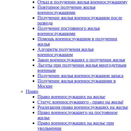
Отказ в получении жилья военнослужащему
Повторное получение жилья
военнослужащими
Получение жилья военнослужащим после
развода
Получение постоянного жилья
военнослужащими
Помощь военнослужащим в получении
жилья
Алгоритм получения жилья
военнослужащим
Закон военнослужащих о получении жилья
Льготы при получении жилья многодетным
военным
Получение жилья военнослужащим запаса
Получение жилья военнослужащими в
Москве
Право
Право военнослужащих на жилье
Статус военнослужащего - право на жильё
Реализация права военнослужащих на жилье
Право военнослужащего на постоянное
жилье
Право военнослужащих на жилье при
увольнении