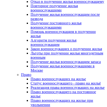
Отказ в получении жилья военнослужащему
Повторное получение жилья
военнослужащими
Получение жилья военнослужащим после
развода
Получение постоянного жилья
военнослужащими
Помощь военнослужащим в получении
жилья
Алгоритм получения жилья
военнослужащим
Закон военнослужащих о получении жилья
Льготы при получении жилья многодетным
военным
Получение жилья военнослужащим запаса
Получение жилья военнослужащими в
Москве
Право
Право военнослужащих на жилье
Статус военнослужащего - право на жильё
Реализация права военнослужащих на жилье
Право военнослужащего на постоянное
жилье
Право военнослужащих на жилье при
увольнении